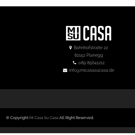
Bahnhofstraße 22
82152 Planegg
089 85641212
info@micasasucasa.de
© Copyright
Mi Casa Su Casa
All Right Reserved.