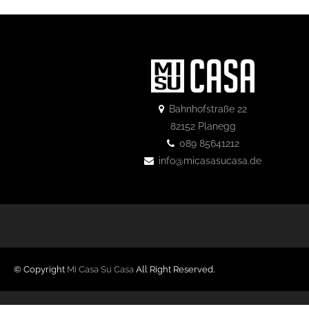
Bahnhofstraße 22
82152 Planegg
089 85641212
info@micasasucasa.de
© Copyright
Mi Casa Su Casa
All Right Reserved.